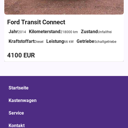
Ford Transit Connect
Jahr
Kilometerstand
Zustand
2014
218000 km
Unfallfrei
Kraftstoffart
Leistung
Getriebe
Diesel
66 kW
Schaltgetriebe
4100 EUR
Startseite
Kastenwagen
Service
Kontakt