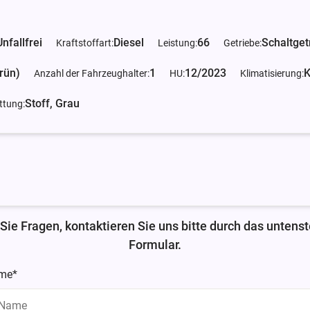
Unfallfrei
Diesel
66
Schaltget
Kraftstoffart:
Leistung:
Getriebe:
rün)
1
12/2023
K
Anzahl der Fahrzeughalter:
HU:
Klimatisierung:
Stoff, Grau
ttung:
Sie Fragen, kontaktieren Sie uns bitte durch das untens
Formular.
me*