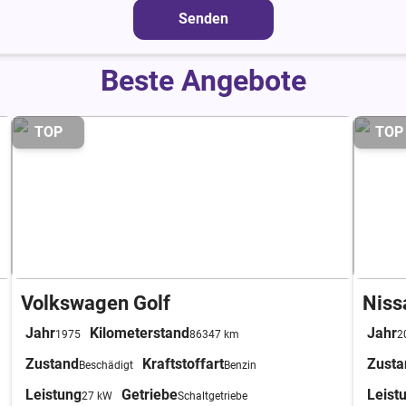
Senden
Beste Angebote
TOP
TOP
Volkswagen Golf
Niss
Jahr
Kilometerstand
Jahr
1975
86347 km
2
Zustand
Kraftstoffart
Zusta
Beschädigt
Benzin
Leistung
Getriebe
Leist
27 kW
Schaltgetriebe