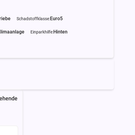
riebe
Euro5
Schadstoffklasse:
limaanlage
Hinten
Einparkhilfe:
tehende