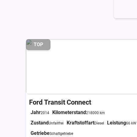
TOP
Ford Transit Connect
Jahr
Kilometerstand
2014
218000 km
Zustand
Kraftstoffart
Leistung
Unfallfrei
Diesel
66 kW
Getriebe
Schaltgetriebe